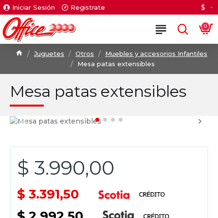
$
Iniciar Sesión
Registrate
0
Juguetes
Otros
Muebles y accesorios Infantiles
Mesa patas extensibles
Mesa patas extensibles
$ 3.990,00
$ 3.391,50
$ 2.992,50