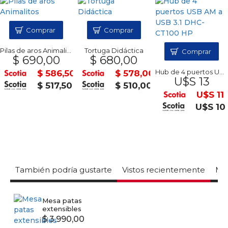
Comprar
Comprar
Pilas de aros Animalitos
Tortuga Didáctica
Comprar
$ 690,00
$ 680,00
Hub de 4 puertos USB AM a USB 3.1 DHC-CT100 HP
$ 586,50
$ 578,00
U$S 13
0
$ 517,50
$ 510,00
U$S 11
U$S 10
También podría gustarte
Vistos recientemente
Mas
Mesa patas
extensibles
$ 3.990,00