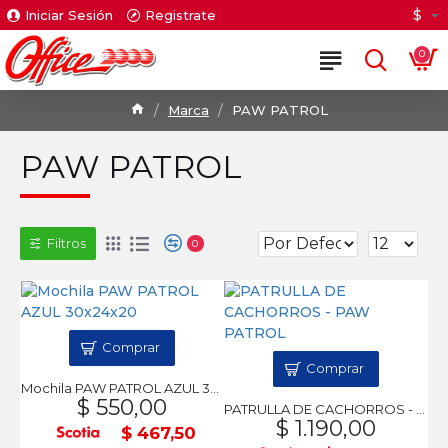
$
Iniciar Sesión
Registrate
0
Marca
PAW PATROL
PAW PATROL
Filtros
0
Comprar
Comprar
Mochila PAW PATROL AZUL 30x24x20
$ 550,00
PATRULLA DE CACHORROS - PAW PATROL
$ 1.190,00
$ 467,50