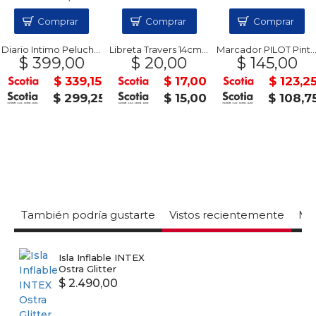
Comprar
Comprar
Comprar
Diario Intimo Peluche + Lapicera
Libreta Travers 14cm 30Hs KLIP
Marcador PILOT Pintor 1.0
$ 399,00
$ 20,00
$ 145,00
$ 339,15
$ 17,00
$ 123,25
$ 299,25
$ 15,00
$ 108,7
También podría gustarte
Vistos recientemente
Mas
Isla Inflable INTEX
Ostra Glitter
$ 2.490,00