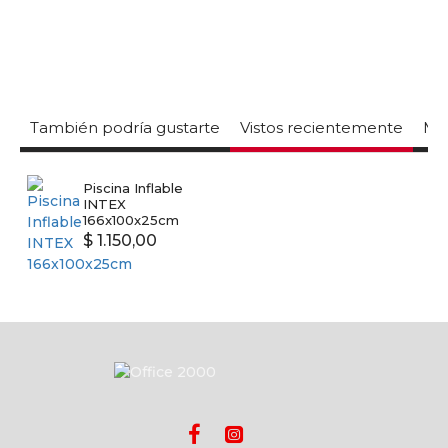
También podría gustarte
Vistos recientemente
Mas
Piscina Inflable
INTEX
166x100x25cm
$ 1.150,00