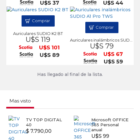
U$S 37
U$S 44
Comprar
Comprar
Auriculares SUDIO K2 BT
U$S 119
Auriculares inalámbricos SUDIO A1 Pro TWS
U$S 79
U$S 101
U$S 67
U$S 89
U$S 59
Has llegado al final de la lista.
Mas visto
TV TOP DIGITAL
Microsoft OFFICE
40
365 Personal
anual
$ 7.790,00
U$S 99