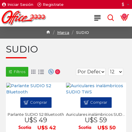
$
Iniciar Sesión
Registrate
0
Marca
SUDIO
SUDIO
Filtros
0
Comprar
Comprar
Parlante SUDIO S2 Bluetooth
Auriculares inalámbricos SUDIO TWS
U$S 49
U$S 59
U$S 42
U$S 50