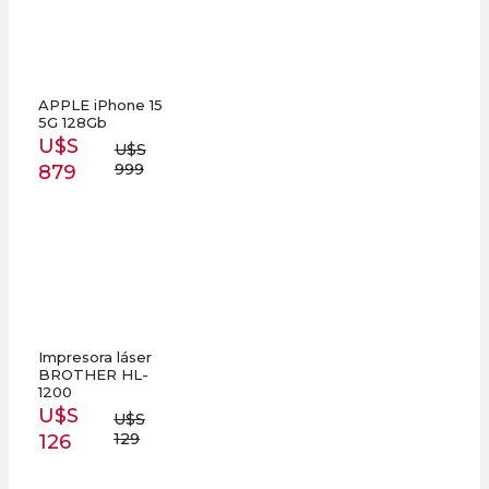
APPLE iPhone 15
5G 128Gb
U$S
U$S
999
879
Impresora láser
BROTHER HL-
1200
U$S
U$S
129
126