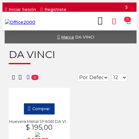
$
Iniciar Sesión
Registrate
0
Marca
DA VINCI
DA VINCI
0
Comprar
Huevera Metal SFA061 DA VINCI
$ 195,00