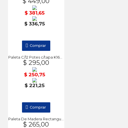
$ 449,00
$ 381,65
$ 336,75
Comprar
Paleta C/12 Potes c/tapa K1600 DA VINCI
$ 295,00
$ 250,75
$ 221,25
Comprar
Paleta De Madera Rectangular DA VINCI
$ 265,00