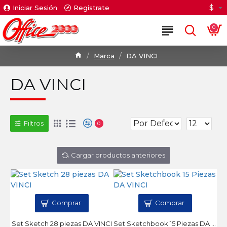
$
Iniciar Sesión
Registrate
0
Marca
DA VINCI
DA VINCI
Filtros
0
Cargar productos anteriores
Comprar
Comprar
Set Sketch 28 piezas DA VINCI
Set Sketchbook 15 Piezas DA VINCI