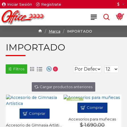
$
Iniciar Sesión
Registrate
0
Marca
IMPORTADO
IMPORTADO
Filtros
0
Cargar productos anteriores
Comprar
Comprar
Accesorios para muñecas
$ 1.690,00
Accesorio de Gimnasia Artística