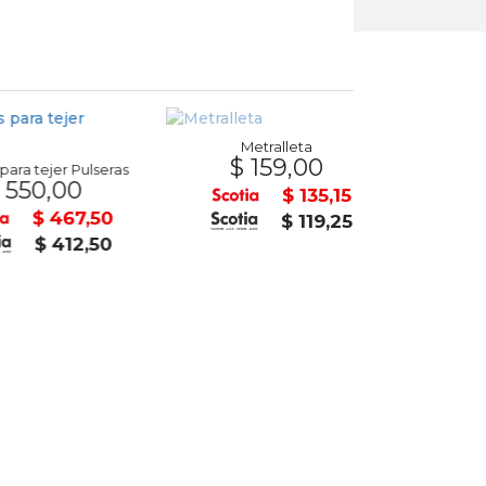
Metralleta
$ 159,00
tejer Pulseras
0,00
$ 85
$ 135,15
$ 467,50
$ 119,25
$ 412,50