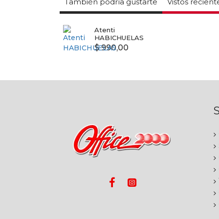
También podría gustarte
Vistos recien
Atenti
HABICHUELAS
$ 990,00
S