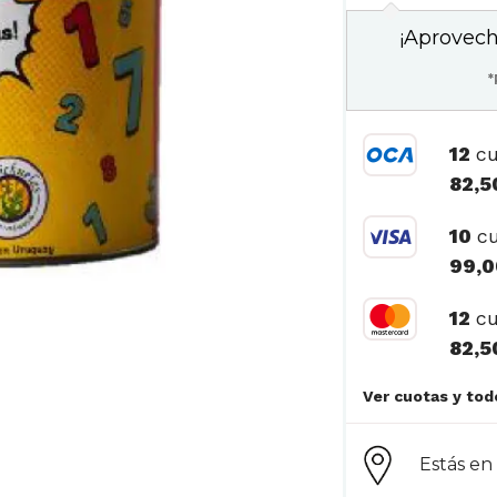
¡Aprovech
*
12
cu
82,5
10
cu
99,0
12
cu
82,5
Estás e