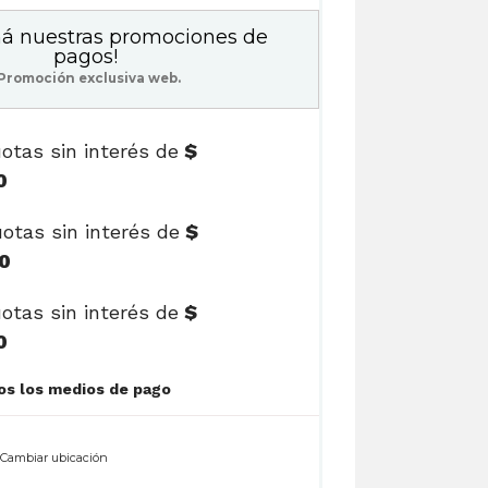
á nuestras promociones de
pagos!
Promoción exclusiva web.
otas sin interés de
$
0
otas sin interés de
$
0
otas sin interés de
$
0
Ver cuotas y todos los medios de pago
n
Cambiar ubicación