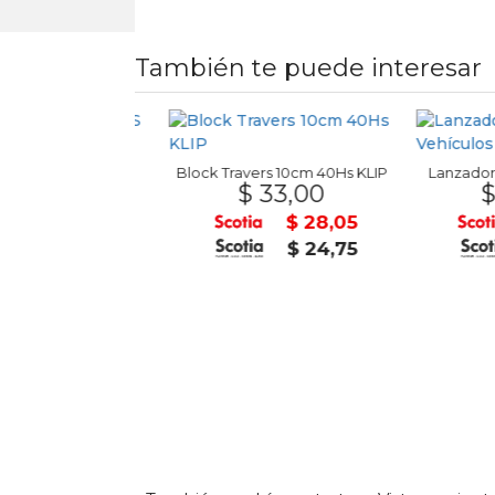
También te puede interesar
 Buds X3 TWS
 30
Block Travers 10cm 40Hs KLIP
Lanzador de a
$ 33,00
$ 12
U$S 25
$ 28,05
U$S 22
$ 24,75