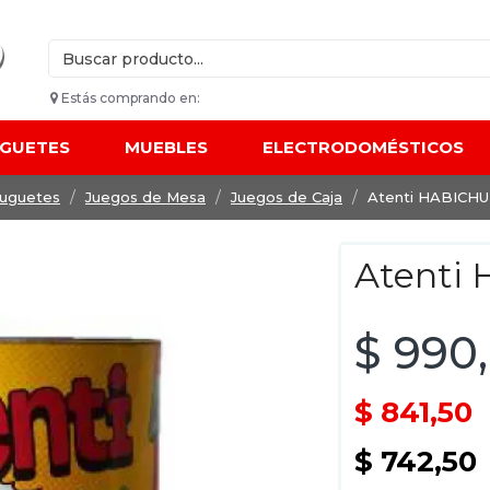
Estás comprando en:
UGUETES
MUEBLES
ELECTRODOMÉSTICOS
Juguetes
Juegos de Mesa
Juegos de Caja
Atenti HABICH
Atenti
$ 990
$ 841,50
$ 742,50