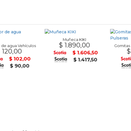
Muñeca KIKI
$ 1.890,00
gua Vehículos
Gomitas para 
0,00
$ 55
$ 1.606,50
$ 102,00
$ 1.417,50
$ 90,00