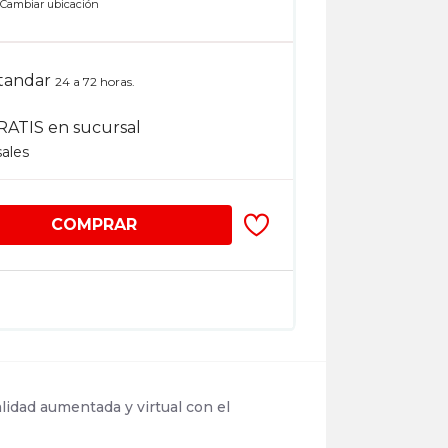
n
Cambiar ubicación
tandar
24 a 72 horas.
RATIS en sucursal
sales
COMPRAR
lidad aumentada y virtual con el