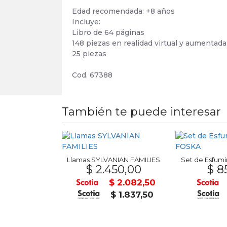
Edad recomendada: +8 años
Incluye:
Libro de 64 páginas
148 piezas en realidad virtual y aumentada
25 piezas
Cod. 67388
También te puede interesar
Boligrafo Retractil TOUCH 7mm SABONIS
Llamas SYLVANIAN FAMILIES
Set de Esfumi
5,00
$ 2.450,00
$ 8
$ 38,25
$ 2.082,50
$ 33,75
$ 1.837,50