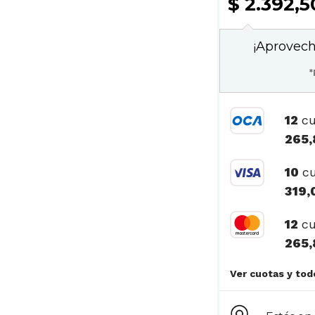
$ 2.392,
¡Aprovech
*
12
cu
265,
10
cu
319,
12
cu
265,