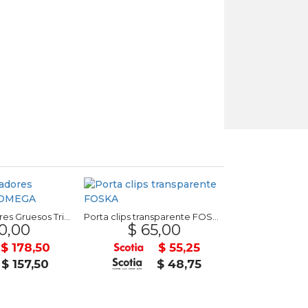
Set 10 Marcadores Gruesos Trio OMEGA
Porta clips transparente FOSKA
0,00
$ 65,00
U$S
$ 178,50
$ 55,25
$ 157,50
$ 48,75