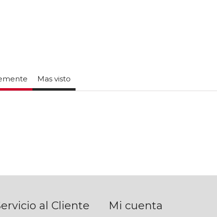
temente
Mas visto
ervicio al Cliente
Mi cuenta