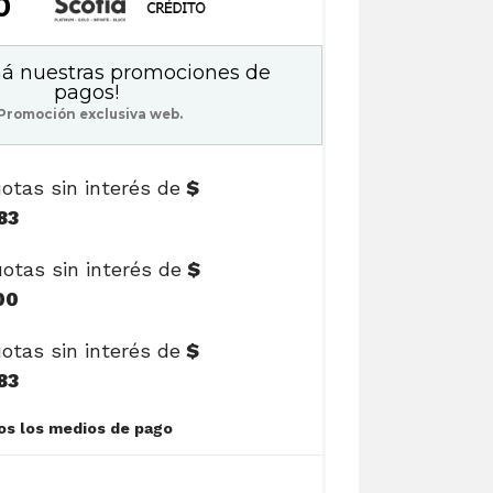
50
á nuestras promociones de
pagos!
Promoción exclusiva web.
otas sin interés de
$
83
otas sin interés de
$
00
otas sin interés de
$
83
Ver cuotas y todos los medios de pago