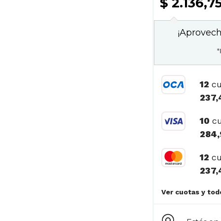
$ 2.136,7
¡Aprovech
*
12
cu
237,
10
cu
284,
12
cu
237,