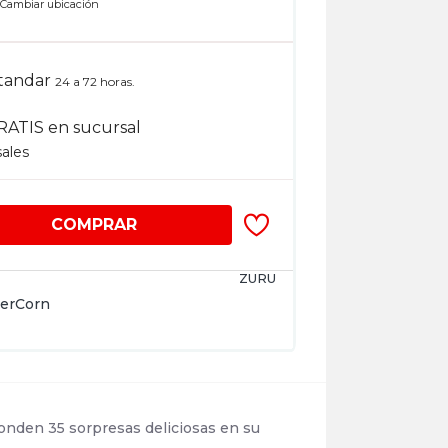
n
Cambiar ubicación
tandar
24 a 72 horas.
RATIS en sucursal
sales
COMPRAR
ZURU
erCorn
onden 35 sorpresas deliciosas en su