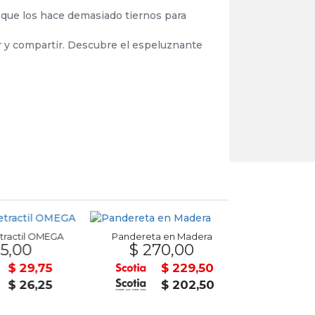
 que los hace demasiado tiernos para
r y compartir. Descubre el espeluznante
ractil OMEGA
Pandereta en Madera
5,00
$ 270,00
$ 2.9
$ 29,75
$ 229,50
$ 26,25
$ 202,50
20% OFF