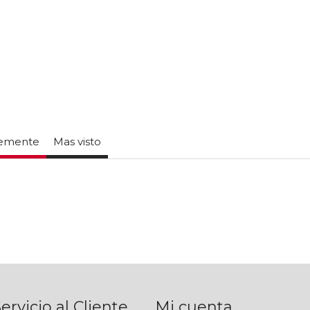
temente
Mas visto
ervicio al Cliente
Mi cuenta