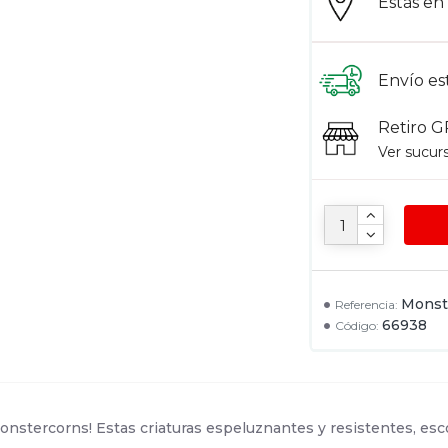
Estás e
Envío es
Retiro G
Ver sucur
Monst
Referencia:
66938
Código:
nstercorns! Estas criaturas espeluznantes y resistentes, esc