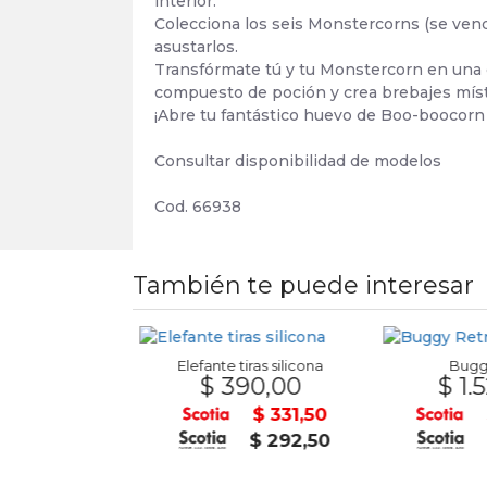
interior.
Colecciona los seis Monstercorns (se ven
asustarlos.
Transfórmate tú y tu Monstercorn en una 
compuesto de poción y crea brebajes míst
¡Abre tu fantástico huevo de Boo-boocorn
Consultar disponibilidad de modelos
Cod. 66938
También te puede interesar
Elefante tiras silicona
Buggy
$ 390,00
$ 1.5
Cartulina Arjo Opalina Telada A-4 blanca 180grs.
,00
$ 331,50
$ 6,80
$ 292,50
$ 6,00