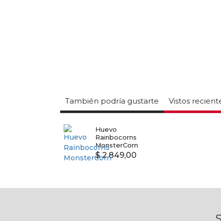
También podría gustarte
Vistos recien
Huevo
Rainbocorns
MonsterCorn
$ 2.849,00
S