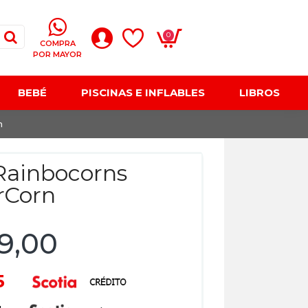
0
COMPRA
POR MAYOR
BEBÉ
PISCINAS E INFLABLES
LIBROS
n
Rainbocorns
rCorn
49,00
65