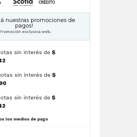
5
á nuestras promociones de
pagos!
Promoción exclusiva web.
otas sin interés de
$
42
otas sin interés de
$
90
otas sin interés de
$
42
Ver cuotas y todos los medios de pago