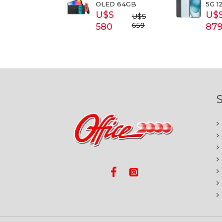
SUNG 43
OLED 64GB
5G 1
3T5300
U$S
U$
U$S
S 399
659
580
87
S