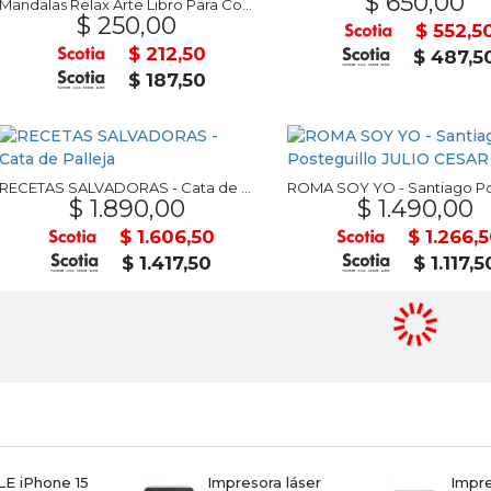
$ 650,00
Mandalas Relax Arte Libro Para Colorear
$ 250,00
$ 552,5
$ 212,50
$ 487,5
$ 187,50
RECETAS SALVADORAS - Cata de Palleja
$ 1.890,00
$ 1.490,00
$ 1.606,50
$ 1.266,
$ 1.417,50
$ 1.117,5
E iPhone 15
Impresora láser
Impr