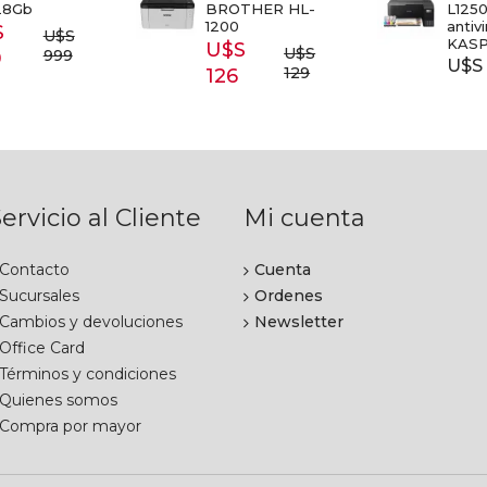
28Gb
BROTHER HL-
L1250
1200
antiv
S
U$S
KAS
U$S
U$S
999
9
U$S 
129
126
ervicio al Cliente
Mi cuenta
Contacto
Cuenta
Sucursales
Ordenes
Cambios y devoluciones
Newsletter
Office Card
Términos y condiciones
Quienes somos
Compra por mayor