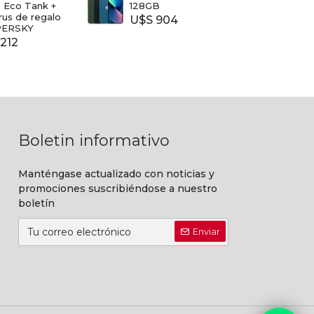
 Eco Tank +
128GB
40
irus de regalo
U$S 904
$ 7.
PERSKY
212
Boletin informativo
Manténgase actualizado con noticias y
promociones suscribiéndose a nuestro
boletín
Enviar