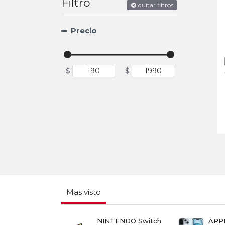
Filtro
quitar filtros
Precio
$
$
Mas visto
RT TV
NINTENDO Switch
APPL