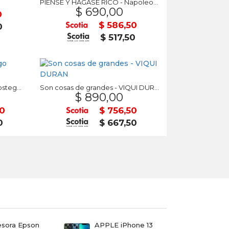
PIENSE Y HÁGASE RICO - Napoleon Hill
$ 690,00
0
$ 586,50
0
$ 517,50
ROMA SOY YO - Santiago Posteguillo JULIO CESAR
Son cosas de grandes - VIQUI DURAN
$ 890,00
50
$ 756,50
0
$ 667,50
esora Epson
APPLE iPhone 13
TV T