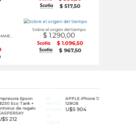
$ 517,50
Sobre el origen del tiempo
$ 1.290,00
Sergio del Molino - LOS ALEMANES Alfaguara
$ 1.096,50
0
$ 967,50
0
esora Epson
APPLE iPhone 13
TV T
 Eco Tank +
128GB
40
irus de regalo
U$S 904
$ 7.
PERSKY
212