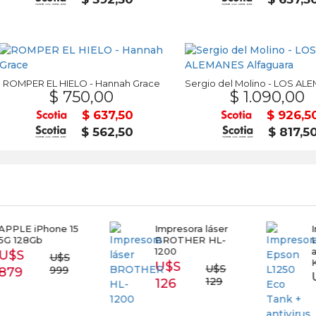
ROMPER EL HIELO - Hannah Grace
$ 750,00
$ 1.090,00
$ 637,50
$ 926,5
$ 562,50
$ 817,5
E iPhone 15
Impresora láser
Impr
28Gb
BROTHER HL-
L1250
1200
antiv
S
U$S
KAS
U$S
U$S
999
9
U$S 
129
126