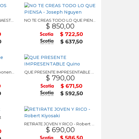
MUCHAS VIDAS, MUCHOS MAESTROS - Brian Weiss
NO TE CREAS TODO LO QUE PIENSA - Joseph Nguyen
$ 850,00
0
$ 722,50
0
$ 637,50
Potentes, prepotentes e imponentes Quino Libro
QUE PRESENTE IMPRESENTABLE Quino
$ 790,00
0
$ 671,50
0
$ 592,50
t
RETIRATE JOVEN Y RICO - Robert Kiyosaki
$ 690,00
0
$ 586,50
0