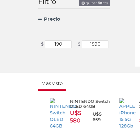
Filtro
quitar filtros
Precio
$
$
Mas visto
RT TV
NINTENDO Switch
APPL
SUNG 43
OLED 64GB
5G 1
3T5300
U$S
U$
U$S
S 399
659
580
87