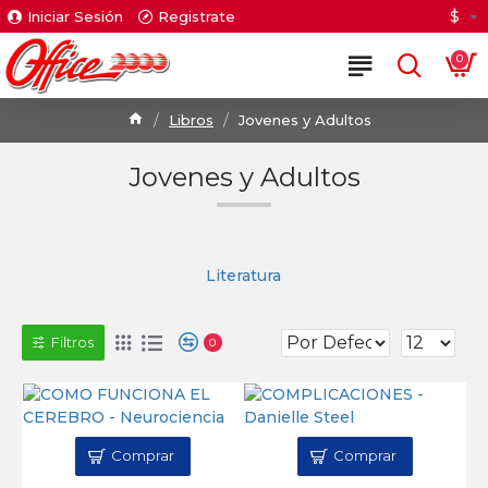
$
Iniciar Sesión
Registrate
0
Libros
Jovenes y Adultos
Jovenes y Adultos
Literatura
Filtros
0
Comprar
Comprar