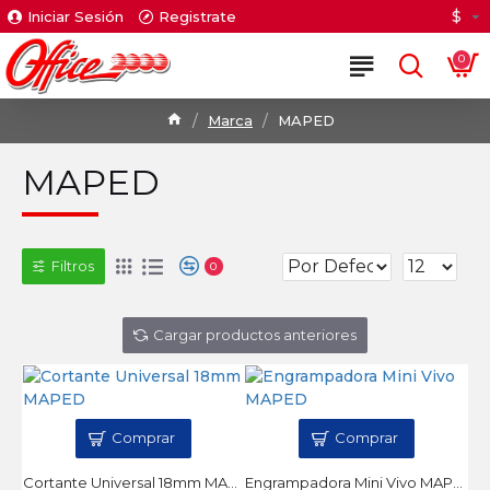
$
Iniciar Sesión
Registrate
0
Marca
MAPED
MAPED
Filtros
0
Cargar productos anteriores
Comprar
Comprar
Cortante Universal 18mm MAPED
Engrampadora Mini Vivo MAPED