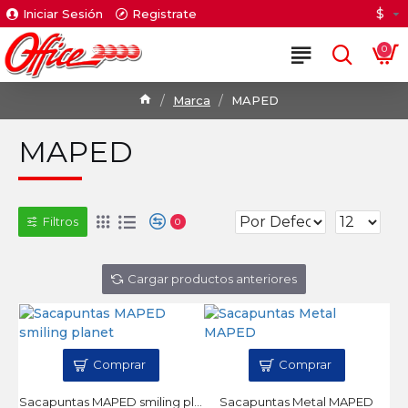
$
Iniciar Sesión
Registrate
0
Marca
MAPED
MAPED
Filtros
0
Cargar productos anteriores
Comprar
Comprar
Sacapuntas MAPED smiling planet
Sacapuntas Metal MAPED