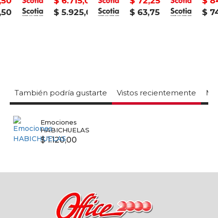
$ 6.715,00
$ 72,25
$ 841,
$ 5.925,00
$ 63,75
$ 742,
También podría gustarte
Vistos recientemente
Mas
Emociones
HABICHUELAS
$ 1.120,00