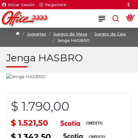
$
Iniciar Sesión
Registrate
0
Juguetes
Juegos de Mesa
Juegos de Caja
Jenga HASBRO
Jenga HASBRO
$ 1.790,00
$ 1.521,50
$ 1.342,50