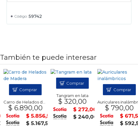
59742
Código:
También te puede interesar
Comprar
Comprar
Comprar
Tangram en lata
$ 320,00
Carro de Helados de Madera
Auriculares inalámbricos
$ 6.890,00
$ 790,00
$ 272,00
0
$ 5.856,50
$ 671,5
$ 240,00
$ 5.167,50
$ 592,5