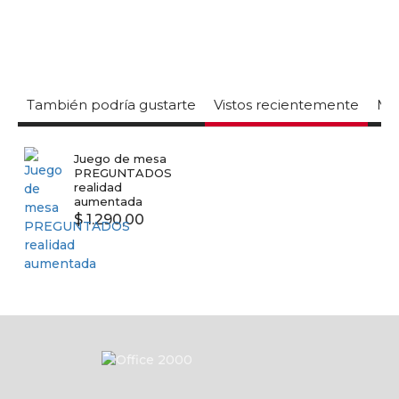
También podría gustarte
Vistos recientemente
Mas
Juego de mesa
PREGUNTADOS
realidad
aumentada
$ 1.290,00