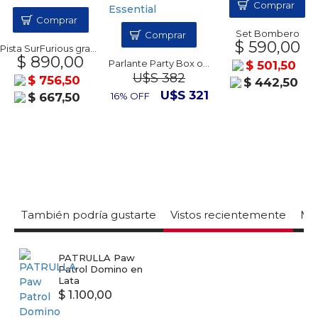
Comprar
Comprar
Set Bombero
Comprar
$ 590,00
Pista SurFurious grande
$ 890,00
Parlante Party Box on-the-go Essential
$ 501,50
U$S 382
$ 756,50
$ 442,50
U$S 321
$ 667,50
16% OFF
También podría gustarte
Vistos recientemente
Mas
PATRULLA Paw
Patrol Domino en
Lata
$ 1.100,00